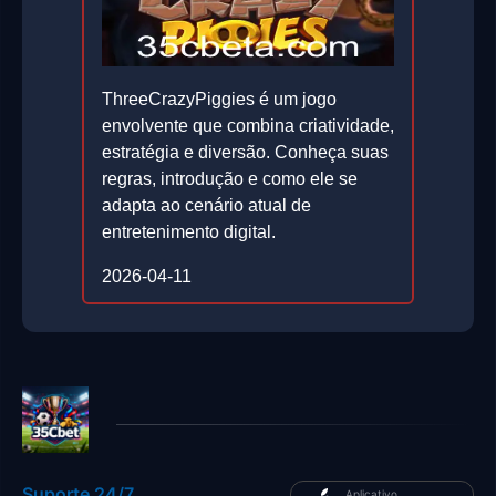
ThreeCrazyPiggies é um jogo
envolvente que combina criatividade,
estratégia e diversão. Conheça suas
regras, introdução e como ele se
adapta ao cenário atual de
entretenimento digital.
2026-04-11
Suporte 24/7
Aplicativo