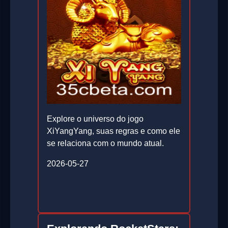
Explore o universo do jogo
XiYangYang, suas regras e como ele
se relaciona com o mundo atual.
2026-05-27