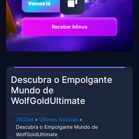
Vamos lá
Receber bônus
Descubra o Empolgante
Mundo de
WolfGoldUltimate
35Cbet
»
Últimas Notícias
»
Descubra o Empolgante Mundo de
WolfGoldUltimate