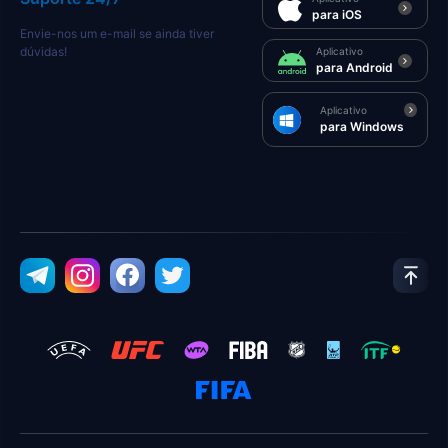
para iOS
Envie-nos um e-mail se ainda tiver
dúvidas!
Aplicativo
para Android
Aplicativo
para Windows