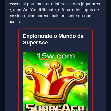
essencial para manter o interesse dos jogadores
e, com WolfGoldUltimate, o futuro dos jogos de
cassino online parece mais brilhante do que
nunca.
Explorando o Mundo de
SuperAce