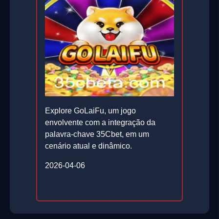
Explore GoLaiFu, um jogo
envolvente com a integração da
palavra-chave 35Cbet, em um
cenário atual e dinâmico.
2026-04-06