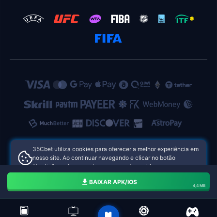
35Cbet utiliza cookies para oferecer a melhor experiência em
nosso site. Ao continuar navegando e clicar no botão
“Aceito”, você concorda com o uso de cookies.
35Cbet Cassinos Online nas Filipinas
Aceito
BAIXAR APK/IOS
4,4 MB