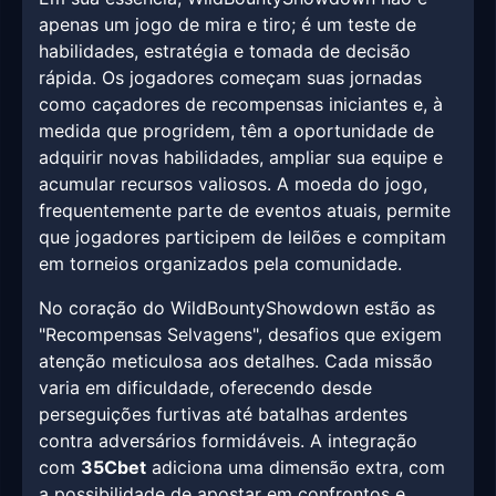
apenas um jogo de mira e tiro; é um teste de
habilidades, estratégia e tomada de decisão
rápida. Os jogadores começam suas jornadas
como caçadores de recompensas iniciantes e, à
medida que progridem, têm a oportunidade de
adquirir novas habilidades, ampliar sua equipe e
acumular recursos valiosos. A moeda do jogo,
frequentemente parte de eventos atuais, permite
que jogadores participem de leilões e compitam
em torneios organizados pela comunidade.
No coração do WildBountyShowdown estão as
"Recompensas Selvagens", desafios que exigem
atenção meticulosa aos detalhes. Cada missão
varia em dificuldade, oferecendo desde
perseguições furtivas até batalhas ardentes
contra adversários formidáveis. A integração
com
35Cbet
adiciona uma dimensão extra, com
a possibilidade de apostar em confrontos e