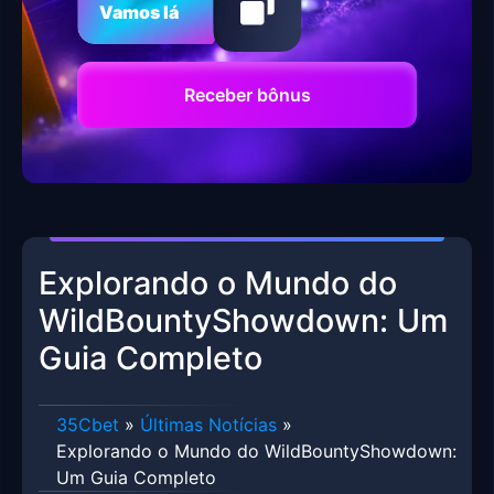
Vamos lá
Receber bônus
Explorando o Mundo do
WildBountyShowdown: Um
Guia Completo
35Cbet
»
Últimas Notícias
»
Explorando o Mundo do WildBountyShowdown:
Um Guia Completo