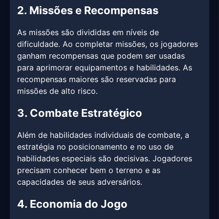
2. Missões e Recompensas
As missões são divididas em níveis de
dificuldade. Ao completar missões, os jogadores
ganham recompensas que podem ser usadas
para aprimorar equipamentos e habilidades. As
recompensas maiores são reservadas para
missões de alto risco.
3. Combate Estratégico
Além de habilidades individuais de combate, a
estratégia no posicionamento e no uso de
habilidades especiais são decisivas. Jogadores
precisam conhecer bem o terreno e as
capacidades de seus adversários.
4. Economia do Jogo