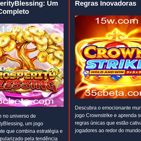
erityBlessing: Um
Regras Inovadoras
Completo
Descubra o emocionante mu
jogo Crownstrike e aprenda 
 no universo de
regras únicas que estão cati
tyBlessing, um jogo
jogadores ao redor do mundo
te que combina estratégia e
opularizado pela tendência