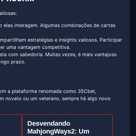
liosas:
 elas interagem. Algumas combinações de cartas
artilham estratégias e insights valiosos. Participar
cer uma vantagem competitiva.
sta com sabedoria. Muitas vezes, é mais vantajoso
ongo prazo.
 com a plataforma renomada como 35Cbet,
 um novato ou um veterano, sempre há algo novo
Desvendando
MahjongWays2: Um