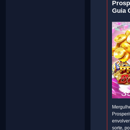
Prosp
Guia 
Mergulhe
Prosperi
envolven
sorte, p