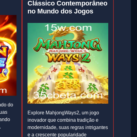
Clássico Contemporâneo
no Mundo dos Jogos
ndo do
suas
Explore MahjongWays2, um jogo
vando
inovador que combina tradição e
.
modernidade, suas regras intrigantes
e a crescente popularidade