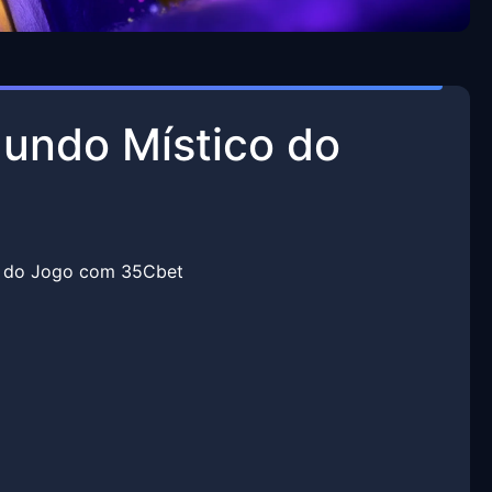
undo Místico do
o do Jogo com 35Cbet