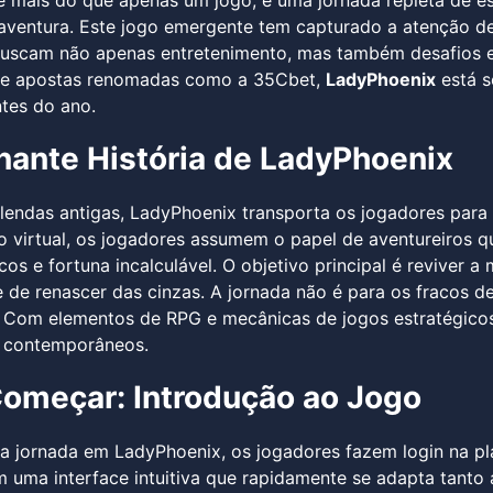
 mais do que apenas um jogo; é uma jornada repleta de est
aventura. Este jogo emergente tem capturado a atenção d
uscam não apenas entretenimento, mas também desafios e
de apostas renomadas como a 35Cbet,
LadyPhoenix
está s
tes do ano.
nante História de LadyPhoenix
 lendas antigas, LadyPhoenix transporta os jogadores para 
o virtual, os jogadores assumem o papel de aventureiros q
os e fortuna incalculável. O objetivo principal é reviver a
e de renascer das cinzas. A jornada não é para os fracos d
. Com elementos de RPG e mecânicas de jogos estratégico
r contemporâneos.
omeçar: Introdução ao Jogo
sua jornada em LadyPhoenix, os jogadores fazem login na 
 uma interface intuitiva que rapidamente se adapta tanto 