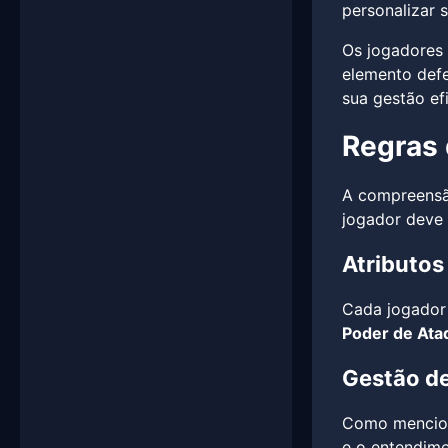
personalizar
Os jogadores 
elemento defe
sua gestão ef
Regras 
A compreensão
jogador deve
Atributo
Cada jogador 
Poder de Ata
Gestão d
Como menciona
e o entendime