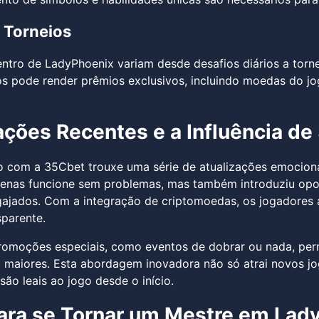
 Torneios
ntro de LadyPhoenix variam desde desafios diários a torne
s pode render prêmios exclusivos, incluindo moedas do jog
ações Recentes e a Influência d
 com a 35Cbet trouxe uma série de atualizações emociona
penas funcione sem problemas, mas também introduziu opo
gajados. Com a integração de criptomoedas, os jogadores
sparente.
romoções especiais, como eventos de dobrar ou nada, per
 maiores. Esta abordagem inovadora não só atrai novos j
são leais ao jogo desde o início.
ara se Tornar um Mestre em Lad