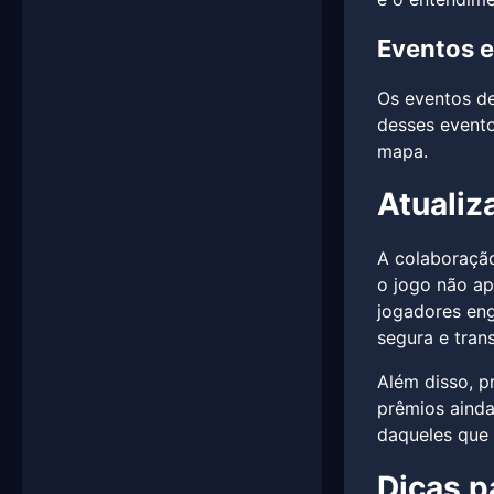
Eventos e
Os eventos de
desses evento
mapa.
Atualiz
A colaboração
o jogo não a
jogadores en
segura e tran
Além disso, p
prêmios ainda
daqueles que 
Dicas p