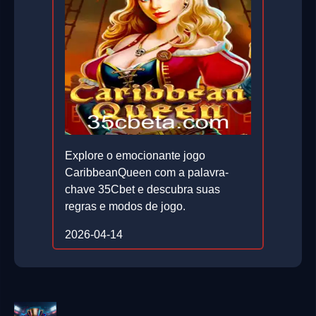
Explore o emocionante jogo
CaribbeanQueen com a palavra-
chave 35Cbet e descubra suas
regras e modos de jogo.
2026-04-14