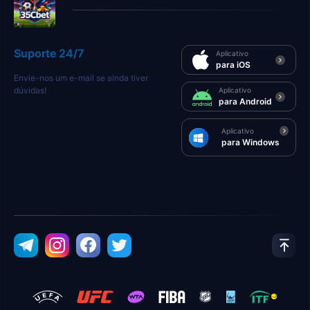
Suporte 24/7
Aplicativo
para iOS
Envie-nos um e-mail se ainda tiver
dúvidas!
Aplicativo
para Android
Aplicativo
para Windows