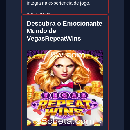
integra na experiência de jogo.
2026-03-31
Descubra o Emocionante
Mundo de
VegasRepeatWins