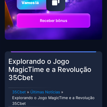
Vamos lá
Receber bônus
Explorando o Jogo
MagicTime e a Revolução
35Cbet
35Cbet
»
Últimas Notícias
»
Explorando o Jogo MagicTime e a Revolução
35Cbet