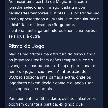
Ao iniciar uma partida de MagicTime, cada
jogador seleciona um mago, cada um com
habilidades temporais distintas. Os jogadores são
então apresentados a um tabuleiro modular onde
a história e os desafios são gerados
aleatoriamente, garantindo que nenhuma partida
seja igual à outra.
Ritmo do Jogo
MagicTime adota uma estrutura de turnos onde
os jogadores realizam ações temporais, como
avançar, recuar ou parar o tempo para mudar o
rumo do jogo a seu favor. A introdução do
35Cbet adiciona uma camada extra, onde os
jogadores devem decidir como e quando usar
suas apostas temporais.
Para aumentar a dificuldade, eventos aleatórios
ocorrem durante a partida, exigindo que